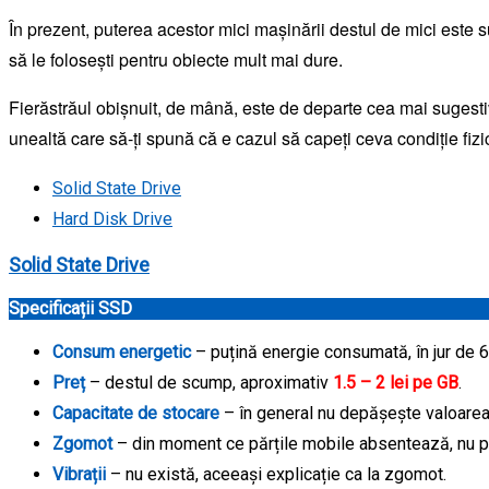
În prezent, puterea acestor mici mașinării destul de mici este s
să le folosești pentru obiecte mult mai dure.
Fierăstrăul obișnuit, de mână, este de departe cea mai sugest
unealtă care să-ți spună că e cazul să capeți ceva condiție fiz
Solid State Drive
Hard Disk Drive
Solid State Drive
Specificații SSD
Consum energetic
– puțină energie consumată, în jur de 6
Preț
– destul de scump, aproximativ
1.5 – 2 lei pe GB
.
Capacitate de stocare
– în general nu depășește valoarea 
Zgomot
– din moment ce părțile mobile absentează, nu 
Vibrații
– nu există, aceeași explicație ca la zgomot.