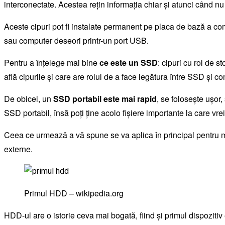
interconectate. Acestea rețin informația chiar și atunci când nu
Aceste cipuri pot fi instalate permanent pe placa de bază a com
sau computer deseori printr-un port USB.
Pentru a înțelege mai bine
ce este un SSD
: cipuri cu rol de 
află cipurile și care are rolul de a face legătura între SSD și c
De obicei, un
SSD portabil este mai rapid
, se folosește ușor,
SSD portabil, însă poți ține acolo fișiere importante la care vrei
Ceea ce urmează a vă spune se va aplica în principal pentru memo
externe.
Primul HDD – wikipedia.org
HDD-ul are o istorie ceva mai bogată, fiind și primul dispozit