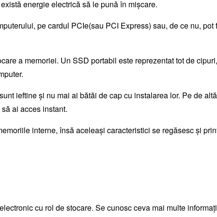
 există energie electrică să le pună în mișcare.
puterului, pe cardul PCIe(sau PCI Express) sau, de ce nu, pot fi 
stocare a memoriei. Un SSD portabil este reprezentat tot de cipuri,
omputer.
 sunt ieftine și nu mai ai bătăi de cap cu instalarea lor. Pe de a
 să ai acces instant.
riile interne, însă aceleași caracteristici se regăsesc și printr
iv electronic cu rol de stocare. Se cunosc ceva mai multe inform