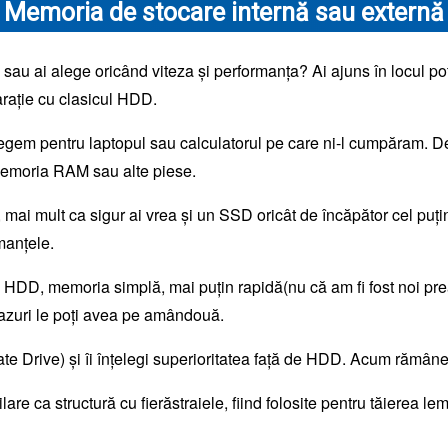
Memoria de stocare internă sau externă
, sau ai alege oricând viteza și performanța? Ai ajuns în locul potr
rație cu clasicul HDD.
alegem pentru laptopul sau calculatorul pe care ni-l cumpăram. 
memoria RAM sau alte piese.
mai mult ca sigur ai vrea și un SSD oricât de încăpător cel puțin 
manțele.
HDD, memoria simplă, mai puțin rapidă(nu că am fi fost noi prea 
cazuri le poți avea pe amândouă.
e Drive) și îi înțelegi superioritatea față de HDD. Acum rămâne să
are ca structură cu fierăstraiele, fiind folosite pentru tăierea l