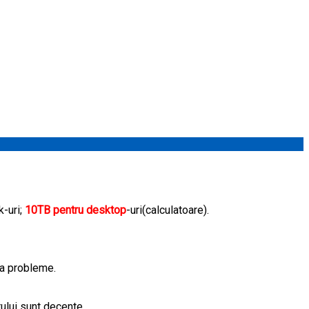
k-uri;
10TB pentru desktop
-uri(calculatoare).
za probleme.
ului sunt decente.