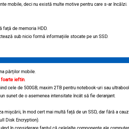
te mobile, deci nu există multe motive pentru care s-ar încălzi.
dă față de memoria HDD.
tează sub nicio formă informațiile stocate pe un SSD.
na părților mobile.
i
foarte ieftin
.
fiind cele de 500GB; maxim 2TB pentru notebook-uri sau ultraboo
 un sunet de o asemenea intensitate încât să fie deranjant.
za mișcării, în mod cert mai multă față de un SSD, dar fără a cau
ll Disk Encryption).
 luând în considerare faptul că celelalte componente ale computer