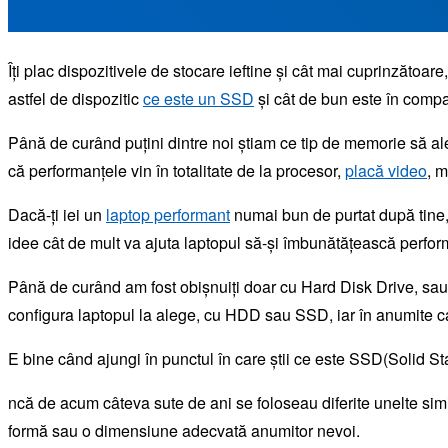
Îți plac dispozitivele de stocare ieftine și cât mai cuprinzătoare
astfel de dispozitic
ce este un SSD
și cât de bun este în compa
Până de curând puțini dintre noi știam ce tip de memorie să 
că performanțele vin în totalitate de la procesor,
placă video
, 
Dacă-ți iei un
laptop performant
numai bun de purtat după tine, 
idee cât de mult va ajuta laptopul să-și îmbunătățească perfor
Până de curând am fost obișnuiți doar cu Hard Disk Drive, sau 
configura laptopul la alege, cu HDD sau SSD, iar în anumite 
E bine când ajungi în punctul în care știi ce este SSD(Solid Stat
ncă de acum câteva sute de ani se foloseau diferite unelte simil
formă sau o dimensiune adecvată anumitor nevoi.