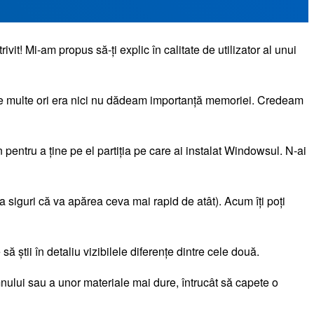
ivit! Mi-am propus să-ți explic în calitate de utilizator al unui
De multe ori era nici nu dădeam importanță memoriei. Credeam
pentru a ține pe el partiția pe care ai instalat Windowsul. N-ai
siguri că va apărea ceva mai rapid de atât). Acum îți poți
 știi în detaliu vizibilele diferențe dintre cele două.
emnului sau a unor materiale mai dure, întrucât să capete o