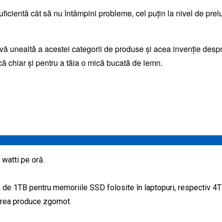
uficientă cât să nu întâmpini probleme, cel puțin la nivel de prel
ivă unealtă a acestei categorii de produse și acea invenție des
ică chiar și pentru a tăia o mică bucată de lemn
.
 watti pe oră.
de 1TB pentru memoriile SSD folosite în laptopuri, respectiv 4T
prea produce zgomot.