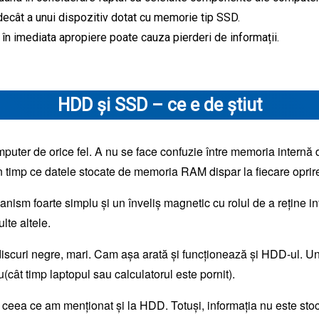
decât a unui dispozitiv dotat cu memorie tip SSD.
în imediata apropiere poate cauza pierderi de informații.
HDD și SSD – ce e de știut
mputer de orice fel. A nu se face confuzie între memoria inter
n timp ce datele stocate de memoria RAM dispar la fiecare oprir
m foarte simplu și un înveliș magnetic cu rolul de a reține inform
lte altele.
scuri negre, mari. Cam așa arată și funcționează și HDD-ul. Un br
(cât timp laptopul sau calculatorul este pornit).
 ceea ce am menționat și la HDD. Totuși, informația nu este stoc