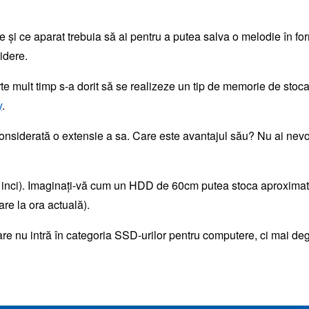
și ce aparat trebuia să ai pentru a putea salva o melodie în f
idere.
arte mult timp s-a dorit să se realizeze un tip de memorie de st
y
.
nsiderată o extensie a sa. Care este avantajul său? Nu ai nevoie
inci). Imaginați-vă cum un HDD de 60cm putea stoca aproximat
e la ora actuală).
e nu intră în categoria SSD-urilor pentru computere, ci mai degr