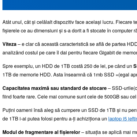
Atât unul, cât și celălalt dispozitiv face același lucru. Fiecare t
fișierele ce au dimensiuni și s-a dorit a fi stocate în compute
Viteza
– e clar că această caracteristică se află de partea HD
analizând costul pe care îl dai pentru fiecare Gigabit de memor
Spre exemplu, un HDD de 1TB costă 250 de lei, pe când un
S
1TB de memorie HDD. Asta înseamnă că 1mb SSD =(egal apr
Capacitatea maximă sau standard de stocare
– SSD-urile(c
fiind foarte rare. Cele mai comune sunt cele de 500GB sau cel
Puțini oameni însă aleg să cumpere un SSD de 1TB și nu pentru 
de 1TB i-ai putea folosi pentru a-ți achiziționa un
laptop i5 ieft
Modul de fragmentare al fișierelor
– situația se aplică mai m