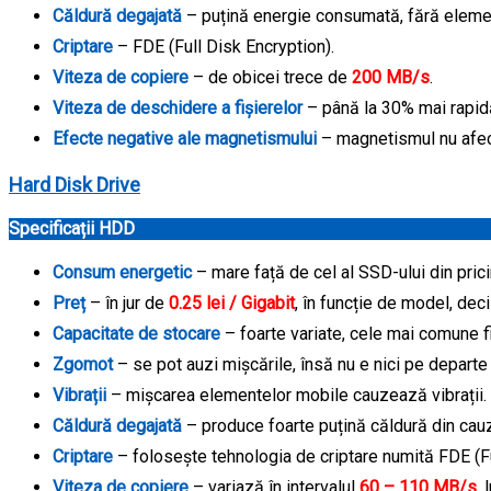
Căldură degajată
– puțină energie consumată, fără elemen
Criptare
– FDE (Full Disk Encryption).
Viteza de copiere
– de obicei trece de
200 MB/s
.
Viteza de deschidere a fișierelor
– până la 30% mai rapi
Efecte negative ale magnetismului
– magnetismul nu afec
Hard Disk Drive
Specificații HDD
Consum energetic
– mare față de cel al SSD-ului din prici
Preț
– în jur de
0.25 lei / Gigabit
, în funcție de model, dec
Capacitate de stocare
– foarte variate, cele mai comune 
Zgomot
– se pot auzi mișcările, însă nu e nici pe departe
Vibrații
– mișcarea elementelor mobile cauzează vibrații.
Căldură degajată
– produce foarte puțină căldură din cau
Criptare
– folosește tehnologia de criptare numită FDE (Fu
Viteza de copiere
– variază în intervalul
60 – 110 MB/s
,