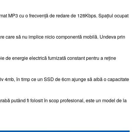
ormat MP3 cu o frecvență de redare de 128Kbps. Spațiul ocupat
ocare care să nu implice nicio componentă mobilă. Undeva prin
 de energie electrică furnizată constant pentru a reține
iv 4mb, în timp ce un SSD de 6cm ajunge să aibă o capacitate
abă putând fi folosit în scop profesional, este un model de la