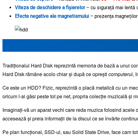
Viteza de deschidere a fișierelor
– cu sigurață mai lentă 
Efecte negative ale magnetismului
– prezența magneților 
Tradiționalul Hard Disk reprezintă memoria de bază a unui co
Hard Disk rămâne acolo chiar și după ce oprești computerul, î
Ce este un HDD? Fizic, reprezintă o placă metalică cu un mecanis
oricum l-ai găsi peste tot pe net, propria colecție muzicală și mu
Imaginați-vă un aparat vechi care reda muzica folosind acele di
accesează și preia informații de la discul ce se învârte continuu
Pe plan funcțional, SSD-ul, sau Solid State Drive, face cam tot