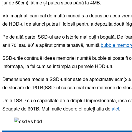
jur de 60cm) lățime și putea stoca până la 4MB.
Vă imaginați cam cât de multă muncă s-a depus pe acea vreme 
de HDD-ul de atunci putea fi folosit pentru a depozita două frig
Pe de altă parte, SSD-ul are o istorie mai puțin bogată. De fo
anii 70’ sau 80’ a apărut prima tenativă, numită
bubble memor
SSD-urile continuă ideea memoriei numită bubble și poate fi co
informația, la fel cum se întâmpla cu primele HDD-uri.
Dimensiunea medie a SSD-urilor este de aproximativ 6cm(2.5 
de stocare de 16TB(SSD-ul cu cea mai mare memorie de stocar
Un alt SSD cu o capacitate de-a dreptul impresionantă, însă car
Seagate de 60TB. Mai multe despre el puteți afla de
aici
.