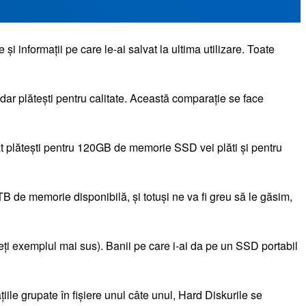
 și informații pe care le-ai salvat la ultima utilizare. Toate
ar plătești pentru calitate. Această comparație se face
t plătești pentru 120GB de memorie SSD vei plăti și pentru
 de memorie disponibilă, și totuși ne va fi greu să le găsim,
ți exemplul mai sus). Banii pe care i-ai da pe un SSD portabil
iile grupate în fișiere unul câte unul, Hard Diskurile se