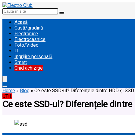
Acasă
Casă/gradină
Electronice
Electrocasnice
Foto/Video
IT
Îngrijire personală
Smart
Ghid achiziție
Home
»
Blog
»
Ce este SSD-ul? Diferențele dintre HDD și SSD 
UTIL
Ce este SSD-ul? Diferențele dintre