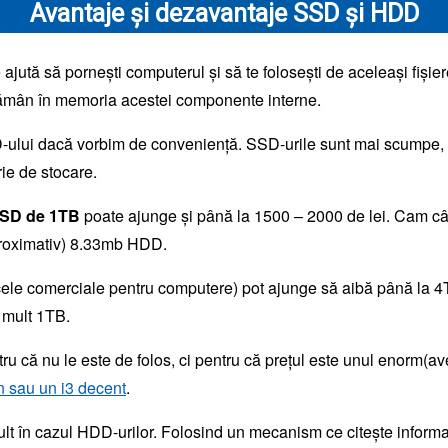
Avantaje și dezavantaje SSD și HDD
e ajută să pornești computerul și să te folosești de aceleași fișiere
r rămân în memoria acestei componente interne.
D-ului dacă vorbim de conveniență. SSD-urile sunt mai scumpe, d
ie de stocare.
SD de 1TB
poate ajunge și până la 1500 – 2000 de lei. Cam câ
oximativ) 8.33mb HDD.
ele comerciale pentru computere) pot ajunge să aibă până la 4TB
 mult 1TB.
că nu le este de folos, ci pentru că prețul este unul enorm(ave
in sau un i3 decent
.
ult în cazul HDD-urilor. Folosind un mecanism ce citește informaț