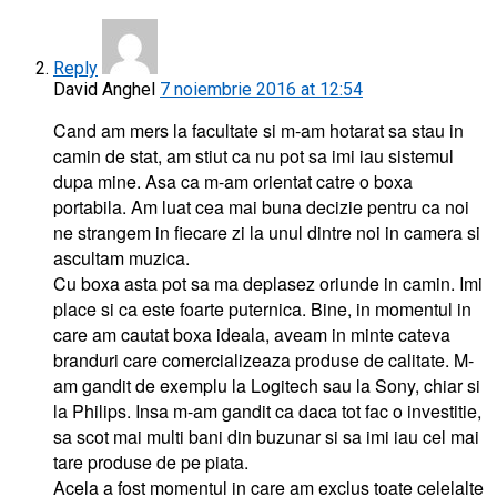
Reply
David Anghel
7 noiembrie 2016 at 12:54
Cand am mers la facultate si m-am hotarat sa stau in
camin de stat, am stiut ca nu pot sa imi iau sistemul
dupa mine. Asa ca m-am orientat catre o boxa
portabila. Am luat cea mai buna decizie pentru ca noi
ne strangem in fiecare zi la unul dintre noi in camera si
ascultam muzica.
Cu boxa asta pot sa ma deplasez oriunde in camin. Imi
place si ca este foarte puternica. Bine, in momentul in
care am cautat boxa ideala, aveam in minte cateva
branduri care comercializeaza produse de calitate. M-
am gandit de exemplu la Logitech sau la Sony, chiar si
la Philips. Insa m-am gandit ca daca tot fac o investitie,
sa scot mai multi bani din buzunar si sa imi iau cel mai
tare produse de pe piata.
Acela a fost momentul in care am exclus toate celelalte