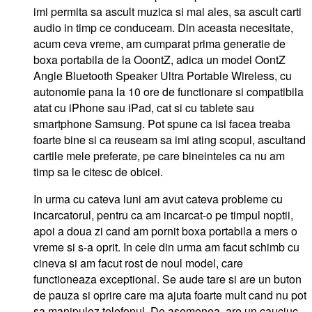
imi permita sa ascult muzica si mai ales, sa ascult carti
audio in timp ce conduceam. Din aceasta necesitate,
acum ceva vreme, am cumparat prima generatie de
boxa portabila de la OoontZ, adica un model OontZ
Angle Bluetooth Speaker Ultra Portable Wireless, cu
autonomie pana la 10 ore de functionare si compatibila
atat cu iPhone sau iPad, cat si cu tablete sau
smartphone Samsung. Pot spune ca isi facea treaba
foarte bine si ca reuseam sa imi ating scopul, ascultand
cartile mele preferate, pe care bineinteles ca nu am
timp sa le citesc de obicei.
In urma cu cateva luni am avut cateva probleme cu
incarcatorul, pentru ca am incarcat-o pe timpul noptii,
apoi a doua zi cand am pornit boxa portabila a mers o
vreme si s-a oprit. In cele din urma am facut schimb cu
cineva si am facut rost de noul model, care
functioneaza exceptional. Se aude tare si are un buton
de pauza si oprire care ma ajuta foarte mult cand nu pot
sa manipulez telefonul. De asemenea, are un cauciuc