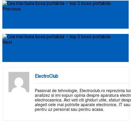
Previous
Cel mai bun uscator de par – cum alegi un feon
profesional
Next
Cel mai bun motocultor – motocultoare profesionale
pentru gradina ta
ElectroClub
Pasionat de tehnologie, Electroclub.ro reprezinta loc
analizez si imi expun opinia despre aparatura electr
electrocasnica. Aici veti citi ghiduri utile, sfaturi de
alegeti cele mai potrivite aparate electronice, IT sa
pentru uz personal sau pentru acasa.