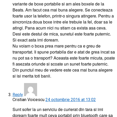
variante de boxe portabile si am ales boxele de la
Beats. Am facut cea mai buna alegere. Se conecteaza
foarte usor la telefon, printr-o singura atingere. Pentru a
sincroniza doua boxe intre ele trebuie la fel, doar sa le
atingi. Pana acum nici nu stiam ca exista asa ceva.
Desi este destul de mica, sunetul este foarte puternic.
Si exact asta imi doream.
Nu voiam o boxa prea mare pentru ca e greu de
transportat. Ii spune portabila dar e atat de grea incat sa
nu pot sa o transport? Aceasta este foarte micuta, poate
fi asezata oriunde si scoate un sunet foarte puternic.
Din punctul meu de vedere este cea mai buna alegere
si isi merita toti banii.
Reply
Cristian Voicescu
24 octombrie 2016 at 13:02
Sunt sofer la un serviciu de curierat din tara si imi
doream foarte mult ceva portabil prin bluetooth care sa