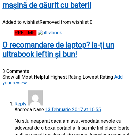
mașină de găurit cu baterii
Added to wishlist
Removed from wishlist
0
PREȚ MIC
O recomandare de laptop? Ia-ți un
ultrabook ieftin și bun!
3 Comments
Show all
Most Helpful
Highest Rating
Lowest Rating
Add
your review
Reply
Andreea Nane
13 februarie 2017 at 10:55
Nu stiu neaparat daca am avut vreodata nevoie cu
adevarat de o boxa portabila, insa mie imi place foarte
mult sa ascult muzica si, de aceea, investesc constant