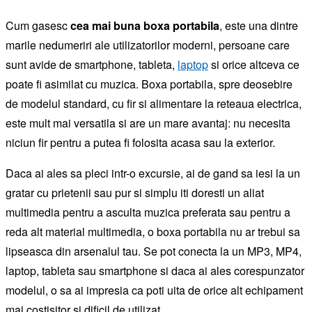
Cum gasesc
cea mai buna boxa portabila
, este una dintre
marile nedumeriri ale utilizatorilor moderni, persoane care
sunt avide de smartphone, tableta,
laptop
si orice altceva ce
poate fi asimilat cu muzica. Boxa portabila, spre deosebire
de modelul standard, cu fir si alimentare la reteaua electrica,
este mult mai versatila si are un mare avantaj: nu necesita
niciun fir pentru a putea fi folosita acasa sau la exterior.
Daca ai ales sa pleci intr-o excursie, ai de gand sa iesi la un
gratar cu prietenii sau pur si simplu iti doresti un aliat
multimedia pentru a asculta muzica preferata sau pentru a
reda alt material multimedia, o boxa portabila nu ar trebui sa
lipseasca din arsenalul tau. Se pot conecta la un MP3, MP4,
laptop, tableta sau smartphone si daca ai ales corespunzator
modelul, o sa ai impresia ca poti uita de orice alt echipament
mai costisitor si dificil de utilizat.