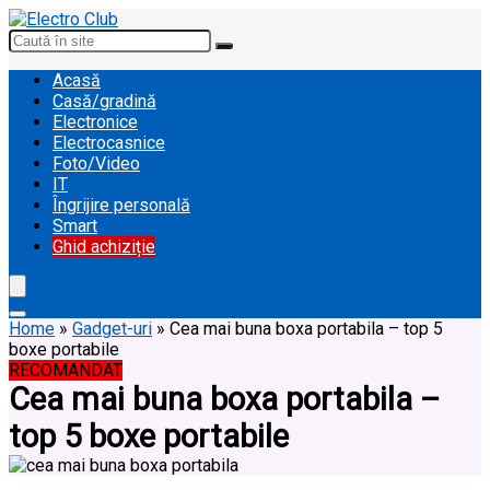
Acasă
Casă/gradină
Electronice
Electrocasnice
Foto/Video
IT
Îngrijire personală
Smart
Ghid achiziție
Home
»
Gadget-uri
»
Cea mai buna boxa portabila – top 5
boxe portabile
RECOMANDAT
Cea mai buna boxa portabila –
top 5 boxe portabile