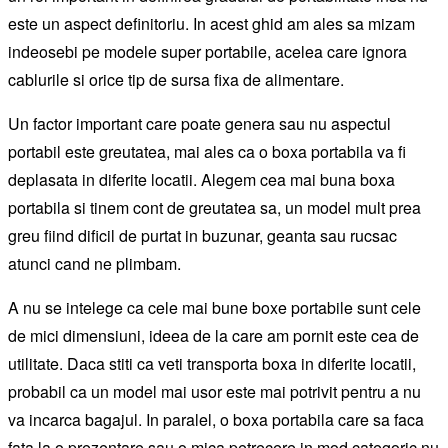
este un aspect definitoriu. In acest ghid am ales sa mizam
indeosebi pe modele super portabile, acelea care ignora
cablurile si orice tip de sursa fixa de alimentare.
Un factor important care poate genera sau nu aspectul
portabil este greutatea, mai ales ca o boxa portabila va fi
deplasata in diferite locatii. Alegem cea mai buna boxa
portabila si tinem cont de greutatea sa, un model mult prea
greu fiind dificil de purtat in buzunar, geanta sau rucsac
atunci cand ne plimbam.
A nu se intelege ca cele mai bune boxe portabile sunt cele
de mici dimensiuni, ideea de la care am pornit este cea de
utilitate. Daca stiti ca veti transporta boxa in diferite locatii,
probabil ca un model mai usor este mai potrivit pentru a nu
va incarca bagajul. In paralel, o boxa portabila care sa faca
fata la o prezentare sau o mica petrecere in mod categoric nu