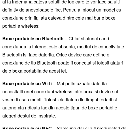
ai la indemana cateva solutii de top care te vor face sa uiti
definitiv de anevoioasele fire. Pentru a inlocui un model cu
conexiune prin fir, iata cateva dintre cele mai bune boxe
portabile wireless:
Boxe portabile cu Bluetooth
– Chiar si atunci cand
conexiunea la internet este absenta, mediul de conectivitate
Bluetooth isi face datorita. Orice device care detine o
conexiune de tip Bluetooth poate fi conectat si folosit alaturi
de o boxa portabila de acest fel.
Boxe portabile cu Wi-fi
– Mai putin uzuale datorita
necesitatii unei conexiuni wireless intre boxa si device-ul
vostru fix sau mobil. Totusi, claritatea din timpul redarii si
autonomia ridicata fac din aceste tipuri de boxe portabile
alegeri destul de inspirate.
Boxe portabile cu NFC
– Samsung dar si alti producatori de