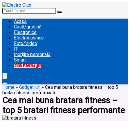
Acasă
Casă/gradină
Electronice
Electrocasnice
Foto/Video
IT
Îngrijire personală
Smart
Ghid achiziție
Home
»
Gadget-uri
»
Cea mai buna bratara fitness – top 5
bratari fitness performante
Cea mai buna bratara fitness –
top 5 bratari fitness performante