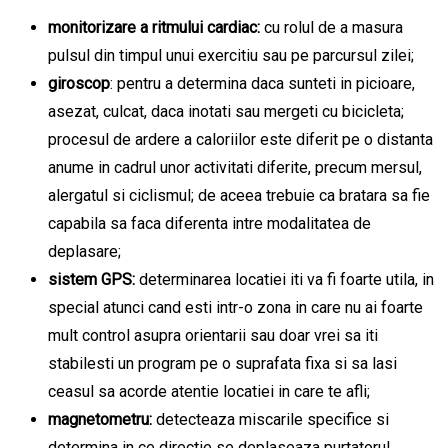
monitorizare a ritmului cardiac:
cu rolul de a masura
pulsul din timpul unui exercitiu sau pe parcursul zilei;
giroscop
: pentru a determina daca sunteti in picioare,
asezat, culcat, daca inotati sau mergeti cu bicicleta;
procesul de ardere a caloriilor este diferit pe o distanta
anume in cadrul unor activitati diferite, precum mersul,
alergatul si ciclismul; de aceea trebuie ca bratara sa fie
capabila sa faca diferenta intre modalitatea de
deplasare;
sistem GPS:
determinarea locatiei iti va fi foarte utila, in
special atunci cand esti intr-o zona in care nu ai foarte
mult control asupra orientarii sau doar vrei sa iti
stabilesti un program pe o suprafata fixa si sa lasi
ceasul sa acorde atentie locatiei in care te afli;
magnetometru:
detecteaza miscarile specifice si
determina in ce directie se deplaseaza purtatorul