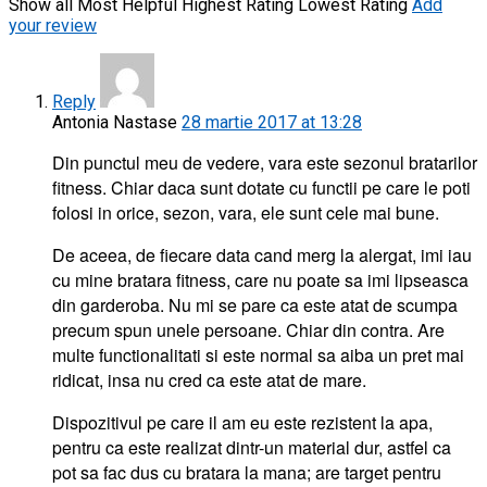
Show all
Most Helpful
Highest Rating
Lowest Rating
Add
your review
Reply
Antonia Nastase
28 martie 2017 at 13:28
Din punctul meu de vedere, vara este sezonul bratarilor
fitness. Chiar daca sunt dotate cu functii pe care le poti
folosi in orice, sezon, vara, ele sunt cele mai bune.
De aceea, de fiecare data cand merg la alergat, imi iau
cu mine bratara fitness, care nu poate sa imi lipseasca
din garderoba. Nu mi se pare ca este atat de scumpa
precum spun unele persoane. Chiar din contra. Are
multe functionalitati si este normal sa aiba un pret mai
ridicat, insa nu cred ca este atat de mare.
Dispozitivul pe care il am eu este rezistent la apa,
pentru ca este realizat dintr-un material dur, astfel ca
pot sa fac dus cu bratara la mana; are target pentru