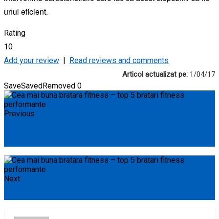
unul eficient.
Rating
10
Add your review
|
Read reviews and comments
Articol actualizat pe:
1/04/17
Save
Saved
Removed
0
Previous
Cel mai bun router wireless - routere wireless
performante
Next
Cel mai bun adaptor wireless - ghid de achizitie