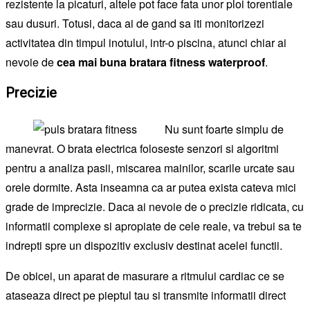
rezistente la picaturi, altele pot face fata unor ploi torentiale
sau dusuri. Totusi, daca ai de gand sa iti monitorizezi
activitatea din timpul inotului, intr-o piscina, atunci chiar ai
nevoie de
cea mai buna bratara fitness waterproof
.
Precizie
Nu sunt foarte simplu de
manevrat. O brata electrica foloseste senzori si algoritmi
pentru a analiza pasii, miscarea mainilor, scarile urcate sau
orele dormite. Asta inseamna ca ar putea exista cateva mici
grade de imprecizie. Daca ai nevoie de o precizie ridicata, cu
informatii complexe si apropiate de cele reale, va trebui sa te
indrepti spre un dispozitiv exclusiv destinat acelei functii.
De obicei, un aparat de masurare a ritmului cardiac ce se
ataseaza direct pe pieptul tau si transmite informatii direct