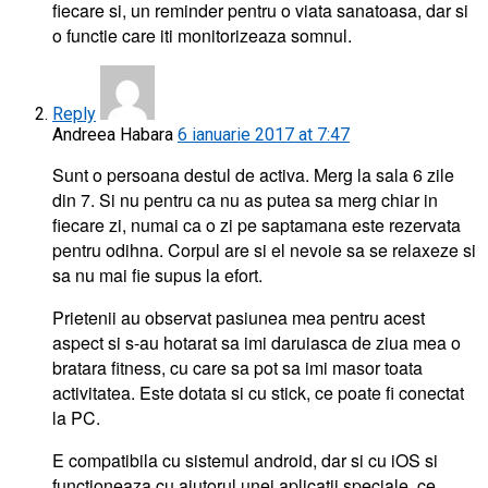
fiecare si, un reminder pentru o viata sanatoasa, dar si
o functie care iti monitorizeaza somnul.
Reply
Andreea Habara
6 ianuarie 2017 at 7:47
Sunt o persoana destul de activa. Merg la sala 6 zile
din 7. Si nu pentru ca nu as putea sa merg chiar in
fiecare zi, numai ca o zi pe saptamana este rezervata
pentru odihna. Corpul are si el nevoie sa se relaxeze si
sa nu mai fie supus la efort.
Prietenii au observat pasiunea mea pentru acest
aspect si s-au hotarat sa imi daruiasca de ziua mea o
bratara fitness, cu care sa pot sa imi masor toata
activitatea. Este dotata si cu stick, ce poate fi conectat
la PC.
E compatibila cu sistemul android, dar si cu iOS si
functioneaza cu ajutorul unei aplicatii speciale, ce