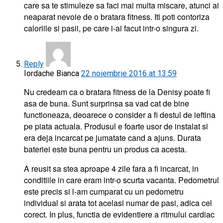
care sa te stimuleze sa faci mai multa miscare, atunci ai
neaparat nevoie de o bratara fitness. Iti poti contoriza
caloriile si pasii, pe care i-ai facut intr-o singura zi.
Reply
Iordache Bianca
22 noiembrie 2016 at 13:59
Nu credeam ca o bratara fitness de la Denisy poate fi
asa de buna. Sunt surprinsa sa vad cat de bine
functioneaza, deoarece o consider a fi destul de ieftina
pe piata actuala. Produsul e foarte usor de instalat si
era deja incarcat pe jumatate cand a ajuns. Durata
bateriei este buna pentru un produs ca acesta.
A reusit sa stea aproape 4 zile fara a fi incarcat, in
conditiile in care eram intr-o scurta vacanta. Pedometrul
este precis si l-am cumparat cu un pedometru
individual si arata tot acelasi numar de pasi, adica cel
corect. In plus, functia de evidentiere a ritmului cardiac