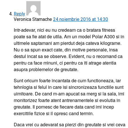
Reply
Veronica Stamache
24 noiembrie 2016 at 14:30
Intr-adevar, nici eu nu credeam ca o bratara fitness
poate sa fie atat de utila. Am un model Polar A300 si in
ultimele saptamani am pierdut deja cateva kilograme.
Nu o sa spun exact cate, din motive personale, insa
destul incat sa se observe. Evident, nu o recomand ca
pentru ca face minuni, ci pentru ca iti atrage atentia
asupra problemelor de greutate.
Sunt oricum foarte incantata de cum functioneaza, iar
tehnlogia si felul in care isi sincronizeaza functiile sunt
uimitoare. De cand m-am apucat sa merg si la sala, imi
monitorizez foarte atent antrenamentele si evolutia in
greutate. Il pornesc de fiecare data cand imi incep
exercitiile fizice si il opresc cand termin.
Daca vrei cu adevarat sa pierzi din greutate si vrei ceva