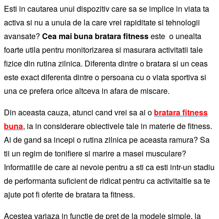
Esti in cautarea unui dispozitiv care sa se implice in viata ta
activa si nu a unuia de la care vrei rapiditate si tehnologii
avansate?
Cea mai buna bratara fitness
este o unealta
foarte utila pentru monitorizarea si masurara activitatii tale
fizice din rutina zilnica. Diferenta dintre o bratara si un ceas
este exact diferenta dintre o persoana cu o viata sportiva si
una ce prefera orice altceva in afara de miscare.
Din aceasta cauza, atunci cand vrei sa ai o
bratara fitness
buna
, ia in considerare obiectivele tale in materie de fitness.
Ai de gand sa incepi o rutina zilnica pe aceasta ramura? Sa
tii un regim de tonifiere si marire a masei musculare?
Informatiile de care ai nevoie pentru a sti ca esti intr-un stadiu
de performanta suficient de ridicat pentru ca activitaitle sa te
ajute pot fi oferite de bratara ta fitness.
Acestea variaza in functie de pret de la modele simple, la