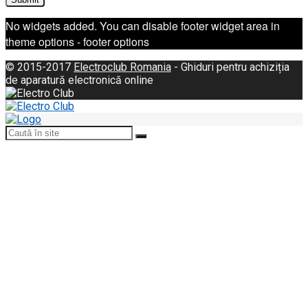
No widgets added. You can disable footer widget area in
theme options - footer options
© 2015-2017
Electroclub Romania
- Ghiduri pentru achiziția
de aparatură electronică online