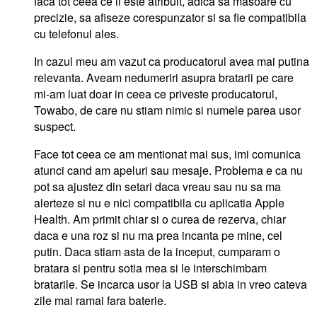
faca tot ceea ce ii este atribuit, adica sa masoare cu
precizie, sa afiseze corespunzator si sa fie compatibila
cu telefonul ales.
In cazul meu am vazut ca producatorul avea mai putina
relevanta. Aveam nedumeriri asupra bratarii pe care
mi-am luat doar in ceea ce priveste producatorul,
Towabo, de care nu stiam nimic si numele parea usor
suspect.
Face tot ceea ce am mentionat mai sus, imi comunica
atunci cand am apeluri sau mesaje. Problema e ca nu
pot sa ajustez din setari daca vreau sau nu sa ma
alerteze si nu e nici compatibila cu aplicatia Apple
Health. Am primit chiar si o curea de rezerva, chiar
daca e una roz si nu ma prea incanta pe mine, cel
putin. Daca stiam asta de la inceput, cumparam o
bratara si pentru sotia mea si le interschimbam
bratarile. Se incarca usor la USB si abia in vreo cateva
zile mai ramai fara baterie.