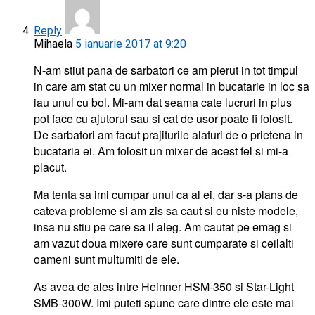
Reply
Mihaela
5 ianuarie 2017 at 9:20
N-am stiut pana de sarbatori ce am pierut in tot timpul
in care am stat cu un mixer normal in bucatarie in loc sa
iau unul cu bol. Mi-am dat seama cate lucruri in plus
pot face cu ajutorul sau si cat de usor poate fi folosit.
De sarbatori am facut prajiturile alaturi de o prietena in
bucataria ei. Am folosit un mixer de acest fel si mi-a
placut.
Ma tenta sa imi cumpar unul ca al ei, dar s-a plans de
cateva probleme si am zis sa caut si eu niste modele,
insa nu stiu pe care sa il aleg. Am cautat pe emag si
am vazut doua mixere care sunt cumparate si ceilalti
oameni sunt multumiti de ele.
As avea de ales intre Heinner HSM-350 si Star-Light
SMB-300W. Imi puteti spune care dintre ele este mai