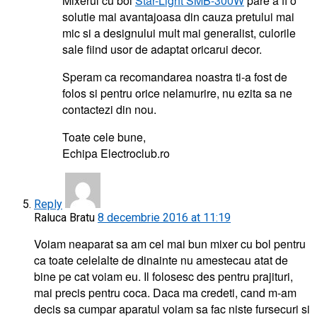
Mixerul cu bol
Star-Light SMB-300W
pare a fi o
solutie mai avantajoasa din cauza pretului mai
mic si a designului mult mai generalist, culorile
sale fiind usor de adaptat oricarui decor.
Speram ca recomandarea noastra ti-a fost de
folos si pentru orice nelamurire, nu ezita sa ne
contactezi din nou.
Toate cele bune,
Echipa Electroclub.ro
Reply
Raluca Bratu
8 decembrie 2016 at 11:19
Voiam neaparat sa am cel mai bun mixer cu bol pentru
ca toate celelalte de dinainte nu amestecau atat de
bine pe cat voiam eu. Il folosesc des pentru prajituri,
mai precis pentru coca. Daca ma credeti, cand m-am
decis sa cumpar aparatul voiam sa fac niste fursecuri si