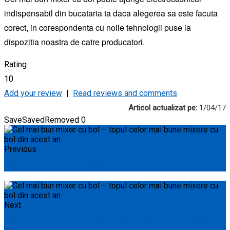
indispensabil din bucataria ta daca alegerea sa este facuta
corect, in corespondenta cu noile tehnologii puse la
dispozitia noastra de catre producatori.
Rating
10
Add your review
|
Read reviews and comments
Articol actualizat pe:
1/04/17
Save
Saved
Removed
0
Previous
Cele mai bune monitoare - monitor Full HD sau 4K
Next
Cele mai bune masini de spalat vase incorporabile sau