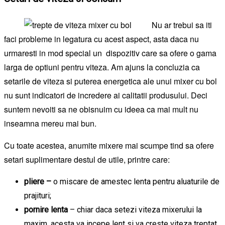
Nu ar trebui sa iti
faci probleme in legatura cu acest aspect, asta daca nu
urmaresti in mod special un dispozitiv care sa ofere o gama
larga de optiuni pentru viteza. Am ajuns la concluzia ca
setarile de viteza si puterea energetica ale unui mixer cu bol
nu sunt indicatori de incredere ai calitatii produsului. Deci
suntem nevoiti sa ne obisnuim cu ideea ca mai mult nu
inseamna mereu mai bun.
Cu toate acestea, anumite mixere mai scumpe tind sa ofere
setari suplimentare destul de utile, printre care:
pliere –
o miscare de amestec lenta pentru aluaturile de
prajituri;
pornire lenta
– chiar daca setezi viteza mixerului la
maxim, acesta va incepe lent si va creste viteza treptat