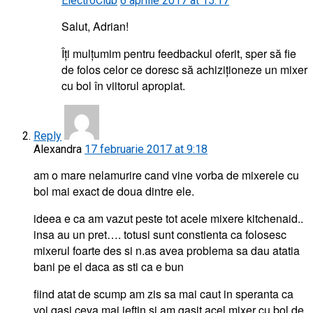
ElectroClub
6 aprilie 2017 at 15:17
Salut, Adrian!
Îți mulțumim pentru feedbackul oferit, sper să fie
de folos celor ce doresc să achiziționeze un mixer
cu bol în viitorul apropiat.
Reply
Alexandra
17 februarie 2017 at 9:18
am o mare nelamurire cand vine vorba de mixerele cu
bol mai exact de doua dintre ele.
ideea e ca am vazut peste tot acele mixere kitchenaid..
insa au un pret…. totusi sunt constienta ca folosesc
mixerul foarte des si n.as avea problema sa dau atatia
bani pe el daca as sti ca e bun
fiind atat de scump am zis sa mai caut in speranta ca
voi gasi ceva mai ieftin si am gasit acel mixer cu bol de