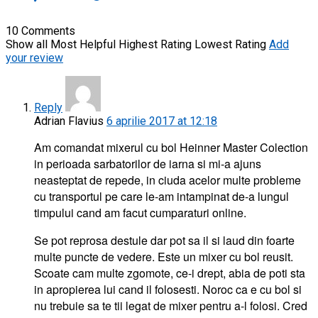
10 Comments
Show all
Most Helpful
Highest Rating
Lowest Rating
Add
your review
Reply
Adrian Flavius
6 aprilie 2017 at 12:18
Am comandat mixerul cu bol Heinner Master Colection
in perioada sarbatorilor de iarna si mi-a ajuns
neasteptat de repede, in ciuda acelor multe probleme
cu transportul pe care le-am intampinat de-a lungul
timpului cand am facut cumparaturi online.
Se pot reprosa destule dar pot sa il si laud din foarte
multe puncte de vedere. Este un mixer cu bol reusit.
Scoate cam multe zgomote, ce-i drept, abia de poti sta
in apropierea lui cand il folosesti. Noroc ca e cu bol si
nu trebuie sa te tii legat de mixer pentru a-l folosi. Cred