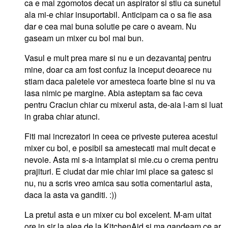
ca e mai zgomotos decat un aspirator si stiu ca sunetul
ala mi-e chiar insuportabil. Anticipam ca o sa fie asa
dar e cea mai buna solutie pe care o aveam. Nu
gaseam un mixer cu bol mai bun.
Vasul e mult prea mare si nu e un dezavantaj pentru
mine, doar ca am fost confuz la inceput deoarece nu
stiam daca paletele vor amesteca foarte bine si nu va
lasa nimic pe margine. Abia asteptam sa fac ceva
pentru Craciun chiar cu mixerul asta, de-aia l-am si luat
in graba chiar atunci.
Fiti mai increzatori in ceea ce priveste puterea acestui
mixer cu bol, e posibil sa amestecati mai mult decat e
nevoie. Asta mi s-a intamplat si mie.cu o crema pentru
prajituri. E ciudat dar mie chiar imi place sa gatesc si
nu, nu a scris vreo amica sau sotia comentariul asta,
daca la asta va ganditi. :))
La pretul asta e un mixer cu bol excelent. M-am uitat
ore in sir la alea de la KitchenAid si ma gandeam ce ar