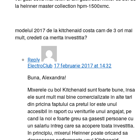
la heinner master collection hpm-1500xmc.
modelul 2017 de la kitchenaid costa cam de 3 ori mai
mult, credeti ca merita investitia?
Reply
ElectroClub
17 februarie 2017 at 14:32
Buna, Alexandra!
Mixerele cu bol Kitchenaid sunt foarte bune, insa
ele sunt mult mai bine comercializate in alte tari
din pricina faptului ca pretul lor este unul
accesibil in raport cu veniturile unui angajat, pe
cand la noi e foarte greu sa gasesti persoane cu
un salariu intreg care sa acopere toata investitia.
In principiu, mixerul Heinner poate oricand sa
depaseasca performanta unui Kitchenaid.