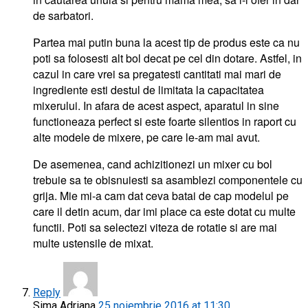
de sarbatori.
Partea mai putin buna la acest tip de produs este ca nu
poti sa folosesti alt bol decat pe cel din dotare. Astfel, in
cazul in care vrei sa pregatesti cantitati mai mari de
ingrediente esti destul de limitata la capacitatea
mixerului. In afara de acest aspect, aparatul in sine
functioneaza perfect si este foarte silentios in raport cu
alte modele de mixere, pe care le-am mai avut.
De asemenea, cand achizitionezi un mixer cu bol
trebuie sa te obisnuiesti sa asamblezi componentele cu
grija. Mie mi-a cam dat ceva batai de cap modelul pe
care il detin acum, dar imi place ca este dotat cu multe
functii. Poti sa selectezi viteza de rotatie si are mai
multe ustensile de mixat.
Reply
Sima Adriana
25 noiembrie 2016 at 11:30