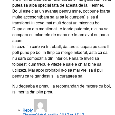
putea sa aiba special fata de acesta de la Heinner.
Bolul este clar un avantaj pentru mine, pot pune foarte
multe accesorii(bani sa ai sa le cumperi) si sa il
transformi in ceva mai mult decat un mixer cu bol.
Dupa cum am mentionat.. e foarte puternic, nici nu se
compara cu mixerele de mana de le-am avut eu pana
acum.
In cazul in care va intrebati, da, are si capac pe care il
poti pune pe bol in timp ce merge mixerul, asta ca sa
nu sara compozitia din interior. Pana te inveti sa
folosesti cum trebuie vitezele sale e chiar bine sa il
utilizezi. Mai apoi probabil n-o sa mai vrei sa il pui
pentru ca te gandesti si la curatarea sa.
Nu degeaba e primul la recomandari de mixere cu bol,
isi merita din plin pretul.
Reply