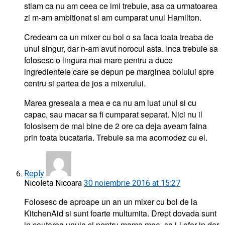
stiam ca nu am ceea ce imi trebuie, asa ca urmatoarea
zi m-am ambitionat si am cumparat unul Hamilton.
Credeam ca un mixer cu bol o sa faca toata treaba de
unul singur, dar n-am avut norocul asta. Inca trebuie sa
folosesc o lingura mai mare pentru a duce
ingredientele care se depun pe marginea bolului spre
centru si partea de jos a mixerului.
Marea greseala a mea e ca nu am luat unul si cu
capac, sau macar sa fi cumparat separat. Nici nu il
folosisem de mai bine de 2 ore ca deja aveam faina
prin toata bucataria. Trebuie sa ma acomodez cu el.
Reply
Nicoleta Nicoara
30 noiembrie 2016 at 15:27
Folosesc de aproape un an un mixer cu bol de la
KitchenAid si sunt foarte multumita. Drept dovada sunt
in cautarea unuia si pentru mama mea, sa i-l ofer in dar