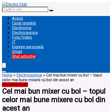
Acasă
Casă/gradină
Electronice
Electrocasnice
Foto/Video
IT
Îngrijire personală
Smart
Ghid achiziție
Home
»
Electrocasnice
»
Cel mai bun mixer cu bol – topul
celor mai bune mixere cu bol din acest an
RECOMANDAT
Cel mai bun mixer cu bol – topul
celor mai bune mixere cu bol din
acest an