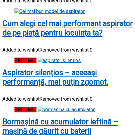
Added to wishlist
Removed from wishlist
0
Cum alegi cel mai performant aspirator
de pe piață pentru locuința ta?
Added to wishlist
Removed from wishlist
0
PREȚ MIC
Aspirator silențios – aceeași
performanță, mai puțin zgomot.
Added to wishlist
Removed from wishlist
0
PREȚ MIC
Bormașină cu acumulator ieftină –
mașină de găurit cu baterii