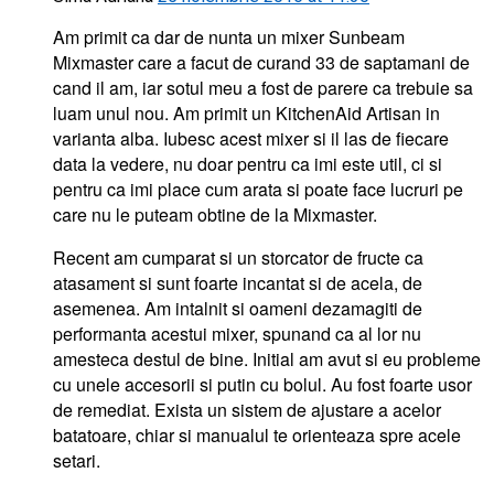
Am primit ca dar de nunta un mixer Sunbeam
Mixmaster care a facut de curand 33 de saptamani de
cand il am, iar sotul meu a fost de parere ca trebuie sa
luam unul nou. Am primit un KitchenAid Artisan in
varianta alba. Iubesc acest mixer si il las de fiecare
data la vedere, nu doar pentru ca imi este util, ci si
pentru ca imi place cum arata si poate face lucruri pe
care nu le puteam obtine de la Mixmaster.
Recent am cumparat si un storcator de fructe ca
atasament si sunt foarte incantat si de acela, de
asemenea. Am intalnit si oameni dezamagiti de
performanta acestui mixer, spunand ca al lor nu
amesteca destul de bine. Initial am avut si eu probleme
cu unele accesorii si putin cu bolul. Au fost foarte usor
de remediat. Exista un sistem de ajustare a acelor
batatoare, chiar si manualul te orienteaza spre acele
setari.