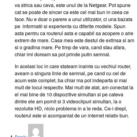
va strica sau ceva, este unul de la Netgear. Pot spune
cat se poate de sincer ca este cel mai bun in ceea ce
face. Nu e doar o parere a unui utilizator, ci una bazata
pe informatii si experienta cu diferite modele. Spun
asta pentru ca routerul asta e capabil sa acopere o arie
extrem de mare. Casa mea este destul de extinsa si am
si o gradina mare. Pe timp de vara, cand stau afara,
chiar imi doream sa pot prinde putin semnal.
In acelasi loc in care stateam inainte cu vechiul router,
aveam o singura linie de semnal, pe cand cu cel de
acum este complet, ba chiar ma pot indeparta si mai
mult de locul respectiv. Mai mult de atat, am conectat la
el mai bine de 10 dispozitive simultan si pe cateva
dintre ele am pornit si 3 videoclipuri simultan, la o
rezolutie HD, nicio problema in a le reda. Ce-i drept,
routerul este si acompaniat de un internet relativ bun.