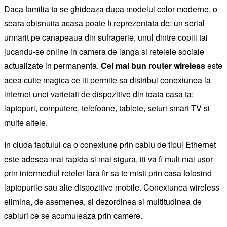
Daca familia ta se ghideaza dupa modelul celor moderne, o
seara obisnuita acasa poate fi reprezentata de: un serial
urmarit pe canapeaua din sufragerie, unul dintre copiii tai
jucandu-se online in camera de langa si retelele sociale
actualizate in permanenta.
Cel mai bun router wireless
este
acea cutie magica ce iti permite sa distribui conexiunea la
internet unei varietati de dispozitive din toata casa ta:
laptopuri, computere, telefoane, tablete, seturi smart TV si
multe altele.
In ciuda faptului ca o conexiune prin cablu de tipul Ethernet
este adesea mai rapida si mai sigura, iti va fi mult mai usor
prin intermediul retelei fara fir sa te misti prin casa folosind
laptopurile sau alte dispozitive mobile. Conexiunea wireless
elimina, de asemenea, si dezordinea si multitudinea de
cabluri ce se acumuleaza prin camere.