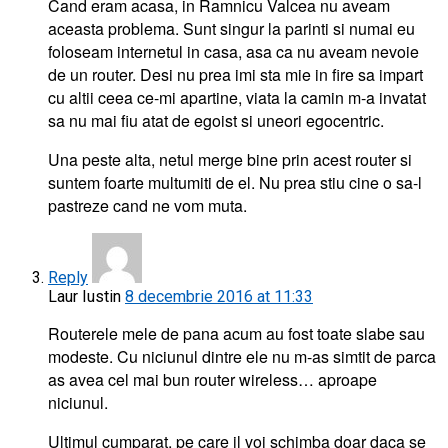
Cand eram acasa, in Ramnicu Valcea nu aveam
aceasta problema. Sunt singur la parinti si numai eu
foloseam internetul in casa, asa ca nu aveam nevoie
de un router. Desi nu prea imi sta mie in fire sa impart
cu altii ceea ce-mi apartine, viata la camin m-a invatat
sa nu mai fiu atat de egoist si uneori egocentric.
Una peste alta, netul merge bine prin acest router si
suntem foarte multumiti de el. Nu prea stiu cine o sa-l
pastreze cand ne vom muta.
Reply
Laur Iustin
8 decembrie 2016 at 11:33
Routerele mele de pana acum au fost toate slabe sau
modeste. Cu niciunul dintre ele nu m-as simtit de parca
as avea cel mai bun router wireless… aproape
niciunul.
Ultimul cumparat, pe care il voi schimba doar daca se