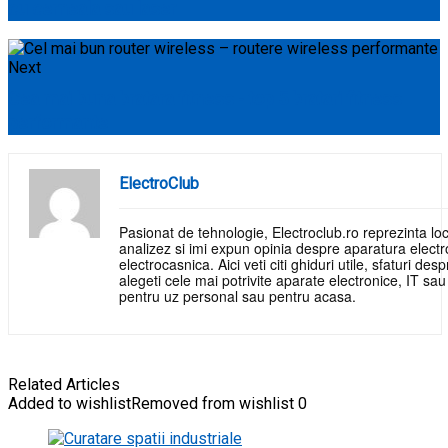
cu cerneala sau laser
Next
Cea mai buna bratara fitness - top 5 bratari fitness
performante
ElectroClub
Pasionat de tehnologie, Electroclub.ro reprezinta loc
analizez si imi expun opinia despre aparatura electr
electrocasnica. Aici veti citi ghiduri utile, sfaturi de
alegeti cele mai potrivite aparate electronice, IT sa
pentru uz personal sau pentru acasa.
Related Articles
Added to wishlist
Removed from wishlist
0