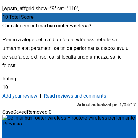
[wpsm_affgrid show=”9″ cat=”110″]
10
Total Score
Cum alegem cel mai bun router wireless?
Pentru a alege cel mai bun router wireless trebuie sa
urmarim atat parametrii ce tin de performanta dispozitivului
pe suprafete extinse, cat si locatia unde urmeaza sa fie
folosit.
Rating
10
Add your review
|
Read reviews and comments
Articol actualizat pe:
1/04/17
Save
Saved
Removed
0
Previous
Cum alegem cea mai buna imprimanta - imprimante