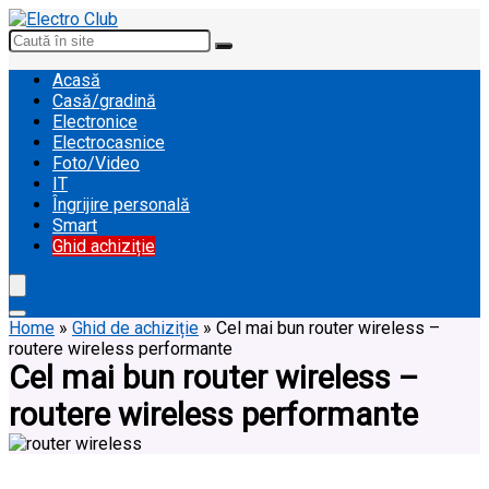
Acasă
Casă/gradină
Electronice
Electrocasnice
Foto/Video
IT
Îngrijire personală
Smart
Ghid achiziție
Home
»
Ghid de achiziție
»
Cel mai bun router wireless –
routere wireless performante
Cel mai bun router wireless –
routere wireless performante