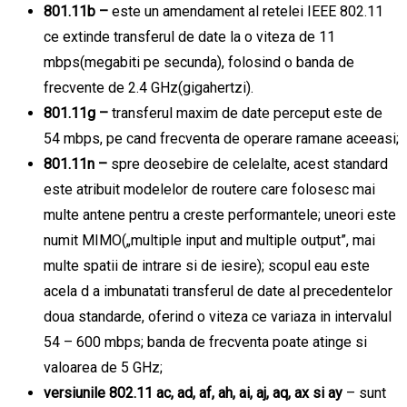
801.11b –
este un amendament al retelei IEEE 802.11
ce extinde transferul de date la o viteza de 11
mbps(megabiti pe secunda), folosind o banda de
frecvente de 2.4 GHz(gigahertzi).
801.11g –
transferul maxim de date perceput este de
54 mbps, pe cand frecventa de operare ramane aceeasi;
801.11n –
spre deosebire de celelalte, acest standard
este atribuit modelelor de routere care folosesc mai
multe antene pentru a creste performantele; uneori este
numit MIMO(„multiple input and multiple output”, mai
multe spatii de intrare si de iesire); scopul eau este
acela d a imbunatati transferul de date al precedentelor
doua standarde, oferind o viteza ce variaza in intervalul
54 – 600 mbps; banda de frecventa poate atinge si
valoarea de 5 GHz;
versiunile 802.11 ac, ad, af, ah, ai, aj, aq, ax si ay
– sunt