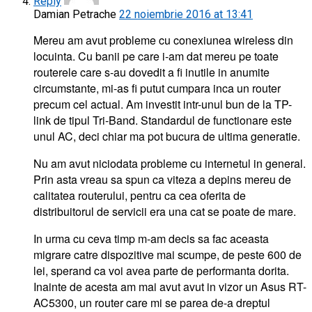
Reply
Damian Petrache
22 noiembrie 2016 at 13:41
Mereu am avut probleme cu conexiunea wireless din
locuinta. Cu banii pe care i-am dat mereu pe toate
routerele care s-au dovedit a fi inutile in anumite
circumstante, mi-as fi putut cumpara inca un router
precum cel actual. Am investit intr-unul bun de la TP-
link de tipul Tri-Band. Standardul de functionare este
unul AC, deci chiar ma pot bucura de ultima generatie.
Nu am avut niciodata probleme cu internetul in general.
Prin asta vreau sa spun ca viteza a depins mereu de
calitatea routerului, pentru ca cea oferita de
distribuitorul de servicii era una cat se poate de mare.
In urma cu ceva timp m-am decis sa fac aceasta
migrare catre dispozitive mai scumpe, de peste 600 de
lei, sperand ca voi avea parte de performanta dorita.
Inainte de acesta am mai avut avut in vizor un Asus RT-
AC5300, un router care mi se parea de-a dreptul