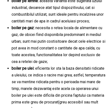
boiler pe lemne:
aceasta varianta este sugerata uzului
industrial, deoarece atat tipul dispozitivului, cat si
combustibilul utilizat, sunt ideale pentru incalzirea unor
cantitati mari de apa in cadrul aceluiasi proces;
boiler pe gaz:
necesita o retea locala de alimentare cu
gaz, de obicei fiind disponibila predominant in mediul
urban; sunt mai putin costisitoare decat cele electrice si
pot avea in mod constant o cantitate de apa calda; cu
toate acestea, functionalitatea lor depind exclusiv de
cea a retelei de gaze;
boiler pe ulei:
eficienta lor sta la baza densitatii ridicate
a uleiului, ce indica o racire mai grea; astfel, temperatura
se va mentine ridicata pentru o perioada mai mare de
timp; marele dezavantaj este acela ca operarea unui
boiler pe ulei este dificila din pricina faptului ca materia
prima este greu de procurat(greu accesibil sau mult