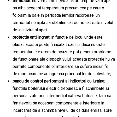
termostat:
nu vom simti nevoia ca pe timp de vara apa
sa aiba aceeasi temperatura precum cea pe care o
folosim la baie in perioada iernilor racoroase; un
termostat ne ajuta sa stabilim cat de ridicat este nivelul
de incalzire al apei;
protectie anti-inghet:
in functie de locul unde este
plasat, acesta poate fi incalzit sau nu; daca nu este,
temperaturile extrem de scazute pot genera probleme
de functionare ale dispozitivului; aceasta protectie nu va
permite componentelor interioare sa sufere niciun fel
de modificare ce ar ingreuna procesul lor de activitate;
panou de control performant si indicatori cu lumina:
functiile boilerului electric trebuiesc a fi schimbate si
personalizate prin intermediul catorva butoane, fara sa
fim nevoiti sa accesam componentele interioare in
incercarea de a schimba nivelul de caldura emisa, spre