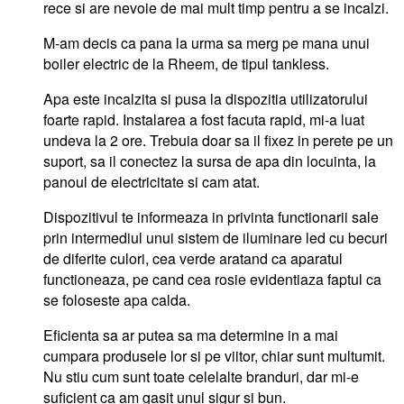
rece si are nevoie de mai mult timp pentru a se incalzi.
M-am decis ca pana la urma sa merg pe mana unui
boiler electric de la Rheem, de tipul tankless.
Apa este incalzita si pusa la dispozitia utilizatorului
foarte rapid. Instalarea a fost facuta rapid, mi-a luat
undeva la 2 ore. Trebuia doar sa il fixez in perete pe un
suport, sa il conectez la sursa de apa din locuinta, la
panoul de electricitate si cam atat.
Dispozitivul te informeaza in privinta functionarii sale
prin intermediul unui sistem de iluminare led cu becuri
de diferite culori, cea verde aratand ca aparatul
functioneaza, pe cand cea rosie evidentiaza faptul ca
se foloseste apa calda.
Eficienta sa ar putea sa ma determine in a mai
cumpara produsele lor si pe viitor, chiar sunt multumit.
Nu stiu cum sunt toate celelalte branduri, dar mi-e
suficient ca am gasit unul sigur si bun.