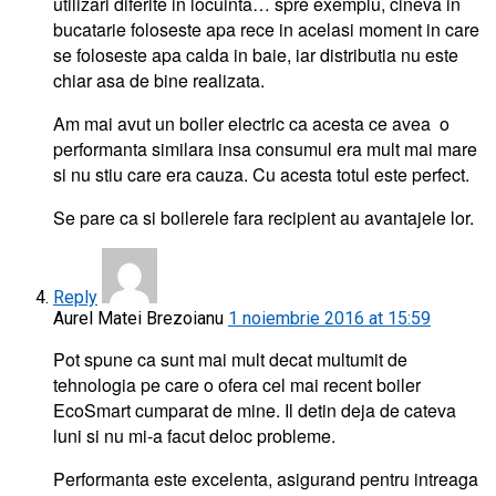
utilizari diferite in locuinta… spre exemplu, cineva in
bucatarie foloseste apa rece in acelasi moment in care
se foloseste apa calda in baie, iar distributia nu este
chiar asa de bine realizata.
Am mai avut un boiler electric ca acesta ce avea o
performanta similara insa consumul era mult mai mare
si nu stiu care era cauza. Cu acesta totul este perfect.
Se pare ca si boilerele fara recipient au avantajele lor.
Reply
Aurel Matei Brezoianu
1 noiembrie 2016 at 15:59
Pot spune ca sunt mai mult decat multumit de
tehnologia pe care o ofera cel mai recent boiler
EcoSmart cumparat de mine. Il detin deja de cateva
luni si nu mi-a facut deloc probleme.
Performanta este excelenta, asigurand pentru intreaga