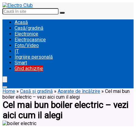
Acasă
Casă/gradină
Electronice
Electrocasnice
Foto/Video
IT
Îngrijire personală
Smart
Ghid achiziție
Home
»
Casă și gradină
»
Aparate de încălzire
»
Cel mai bun
boiler electric – vezi aici cum il alegi
Cel mai bun boiler electric – vezi
aici cum il alegi