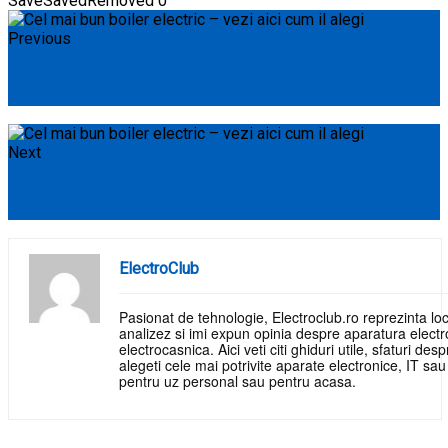
Save
Saved
Removed
0
Previous
Cel mai bun semineu electric - vezi cum se alege
semineul perfect
Next
Cel mai bun aragaz - Cum alegem un model
performant
ElectroClub
Pasionat de tehnologie, Electroclub.ro reprezinta loc
analizez si imi expun opinia despre aparatura electr
electrocasnica. Aici veti citi ghiduri utile, sfaturi de
alegeti cele mai potrivite aparate electronice, IT sa
pentru uz personal sau pentru acasa.