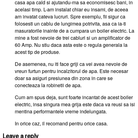
casa apa cald si ajutandu-ma sa economisesc bani, in
acelasi timp. L-am instalat chiar eu insami, de aceea
am invatat cateva lucruri. Spre exemplu, fii sigur ca
folosesti un cablu de lungimea potrivita, asa ca ia-ti
masuratorile inainte de a cumpara un boiler electric. La
mine a fost nevoie de trei cabluri si un amplificator de
60 Amp. Nu stiu daca asta este o regula generala la
acest tip de produse.
De asemenea, nu iti face griji ca vei avea nevoie de
vreun furtun pentru incalzitorul de apa. Este necesar
doar sa asiguri presiunea din zona in care se
conecteaza la robinetii de apa.
Cum am spus deja, sunt foarte incantat de acest boiler
electric, insa singura mea grija este daca va reusi sa isi
mentina performantele vreme indelungata.
In orice caz, il recomand pentru orice casa.
Leave a reply