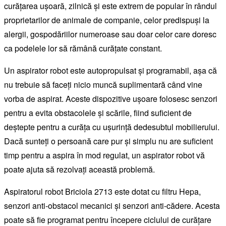
curățarea ușoară, zilnică și este extrem de popular în rândul
proprietarilor de animale de companie, celor predispuși la
alergii, gospodăriilor numeroase sau doar celor care doresc
ca podelele lor să rămână curățate constant.
Un aspirator robot este autopropulsat și programabil, așa că
nu trebuie să faceți nicio muncă suplimentară când vine
vorba de aspirat. Aceste dispozitive ușoare folosesc senzori
pentru a evita obstacolele și scările, fiind suficient de
deștepte pentru a curăța cu ușurință dedesubtul mobilierului.
Dacă sunteți o persoană care pur și simplu nu are suficient
timp pentru a aspira în mod regulat, un aspirator robot vă
poate ajuta să rezolvați această problemă.
Aspiratorul robot Briciola 2713 este dotat cu filtru Hepa,
senzori anti-obstacol mecanici și senzori anti-cădere. Acesta
poate să fie programat pentru începere ciclului de curățare