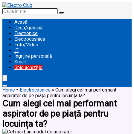
Acasă
Casă/gradină
Electronice
Electrocasnice
Foto/Video
IT
Îngrijire personală
Smart
Ghid achiziție
Home
»
Electrocasnice
»
Cum alegi cel mai performant
aspirator de pe piață pentru locuința ta?
Cum alegi cel mai performant
aspirator de pe piață pentru
locuința ta?