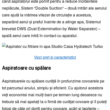
când aspiratorul este pornit pentru a reduce incidentele
neplăcute, Sistem “Double Suction” – două intrări ale aerului
care ajută la mărirea vitezei de circulație a acestuia,
separând aerul și praful înainte de a atinge apa, Sistemul
brevetat DWS (Dust Extermination by Water Separator) –
spală aerul care intră în contact cu aparatul.
Vezi preț și caracteristici
Aspiratoare cu spălare
Aspiratoarele cu spălare curăță în profunzime covoarele pe
tot parcursul anului, simplu și eficient. Cu ajutorul acestora
veți economisi mai mulți bani pe termen lung deoarece nu
trebuie să mai apelați la o firmă de curățat covoare și îl puteți
folosi de câte ori doriți pentru covoare, scări și tapițerie –