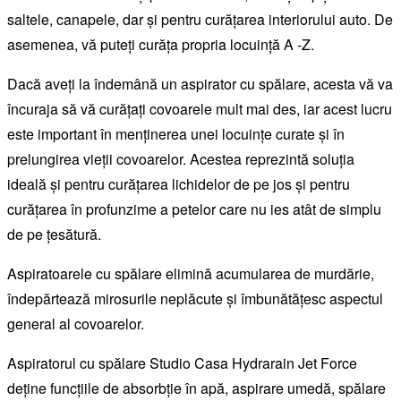
saltele, canapele, dar și pentru curățarea interiorului auto. De
asemenea, vă puteți curăța propria locuință A -Z.
Dacă aveți la îndemână un aspirator cu spălare, acesta vă va
încuraja să vă curățați covoarele mult mai des, iar acest lucru
este important în menținerea unei locuințe curate și în
prelungirea vieții covoarelor. Acestea reprezintă soluția
ideală și pentru curățarea lichidelor de pe jos și pentru
curățarea în profunzime a petelor care nu ies atât de simplu
de pe țesătură.
Aspiratoarele cu spălare elimină acumularea de murdărie,
îndepărtează mirosurile neplăcute și îmbunătățesc aspectul
general al covoarelor.
Aspiratorul cu spălare Studio Casa Hydrarain Jet Force
deține funcțiile de absorbție în apă, aspirare umedă, spălare