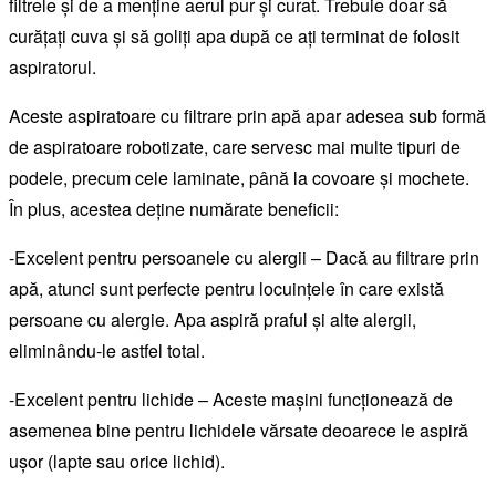
filtrele și de a menține aerul pur și curat. Trebuie doar să
curățați cuva și să goliți apa după ce ați terminat de folosit
aspiratorul.
Aceste aspiratoare cu filtrare prin apă apar adesea sub formă
de aspiratoare robotizate, care servesc mai multe tipuri de
podele, precum cele laminate, până la covoare și mochete.
În plus, acestea deține numărate beneficii:
-Excelent pentru persoanele cu alergii – Dacă au filtrare prin
apă, atunci sunt perfecte pentru locuințele în care există
persoane cu alergie. Apa aspiră praful și alte alergii,
eliminându-le astfel total.
-Excelent pentru lichide – Aceste mașini funcționează de
asemenea bine pentru lichidele vărsate deoarece le aspiră
ușor (lapte sau orice lichid).