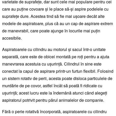
varietate de suprafețe, dar sunt cele mai populare pentru cei
care au puține covoare și le place să-și aspire podelele cu
suprafețe dure. Acestea tind să fie mai ușoare decât alte
modele de aspiratoare, plus că au un cap de aspirare extrem
de manevrabil, care poate ajunge în locurile mai puțin
accesibile.
Aspiratoarele cu cilindru au motorul și sacul într-o unitate
separată, care este de obicei montată pe roți pentru a ajuta
manevrarea acestuia cu ușurință. Cilindrul în sine este
conectat la capul de aspirare printr-un furtun flexibil. Folosind
un sistem rotativ de perii, acesta poate disloca particulele de
murdărie de pe covor, astfel încât să poată fi ridicate cu
ușurință; acest lucru este la îndemână atunci când alegeți
aspiratorul potrivit pentru părul animalelor de companie.
Fără o perie rotativă încorporată, aspiratoarele cu cilindru