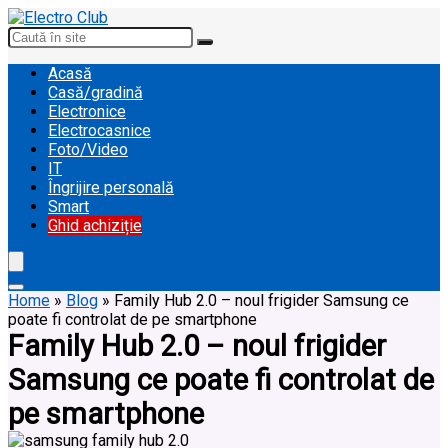
Acasă
Casă/gradină
Electronice
Electrocasnice
Foto/Video
IT
Îngrijire personală
Smart
Ghid achiziție
Home
»
Blog
»
Family Hub 2.0 – noul frigider Samsung ce
poate fi controlat de pe smartphone
Family Hub 2.0 – noul frigider
Samsung ce poate fi controlat de
pe smartphone