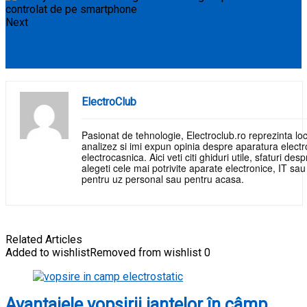
Next
Fierăstrău pendular ieftin Bosch - cele mai bune
fierăstraie pendulare
ElectroClub
Pasionat de tehnologie, Electroclub.ro reprezinta loc
analizez si imi expun opinia despre aparatura electr
electrocasnica. Aici veti citi ghiduri utile, sfaturi de
alegeti cele mai potrivite aparate electronice, IT sa
pentru uz personal sau pentru acasa.
Related Articles
Added to wishlist
Removed from wishlist
0
Avantajele vopsirii jantelor în câmp