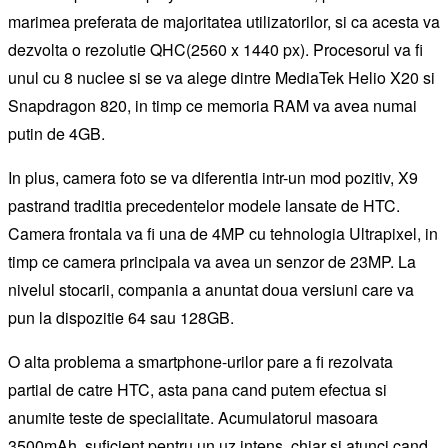
marimea preferata de majoritatea utilizatorilor, si ca acesta va
dezvolta o rezolutie QHC(2560 x 1440 px). Procesorul va fi
unul cu 8 nuclee si se va alege dintre MediaTek Helio X20 si
Snapdragon 820, in timp ce memoria RAM va avea numai
putin de 4GB.
In plus, camera foto se va diferentia intr-un mod pozitiv, X9
pastrand traditia precedentelor modele lansate de HTC.
Camera frontala va fi una de 4MP cu tehnologia Ultrapixel, in
timp ce camera principala va avea un senzor de 23MP. La
nivelul stocarii, compania a anuntat doua versiuni care va
pun la dispozitie 64 sau 128GB.
O alta problema a smartphone-urilor pare a fi rezolvata
partial de catre HTC, asta pana cand putem efectua si
anumite teste de specialitate. Acumulatorul masoara
3500mAh, suficient pentru un uz intens, chiar si atunci cand