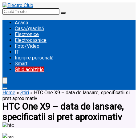
Acasă
Casă/gradină
Electronice
Electrocasnice
Foto/Video
IT
Îngrijire personală
Smart
Ghid achiziție
Home
»
Știri
»
HTC One X9 – data de lansare, specificatii si
pret aproximativ
HTC One X9 – data de lansare,
specificatii si pret aproximativ