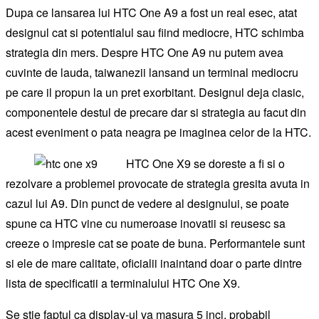
Dupa ce lansarea lui HTC One A9 a fost un real esec, atat
designul cat si potentialul sau fiind mediocre, HTC schimba
strategia din mers. Despre HTC One A9 nu putem avea
cuvinte de lauda, taiwanezii lansand un terminal mediocru
pe care il propun la un pret exorbitant. Designul deja clasic,
componentele destul de precare dar si strategia au facut din
acest eveniment o pata neagra pe imaginea celor de la HTC.
HTC One X9 se doreste a fi si o
rezolvare a problemei provocate de strategia gresita avuta in
cazul lui A9. Din punct de vedere al designului, se poate
spune ca HTC vine cu numeroase inovatii si reusesc sa
creeze o impresie cat se poate de buna. Performantele sunt
si ele de mare calitate, oficialii inaintand doar o parte dintre
lista de specificatii a terminalului HTC One X9.
Se stie faptul ca display-ul va masura 5 inci, probabil