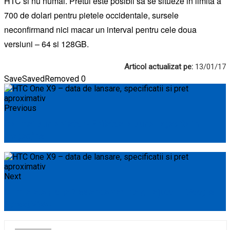
HTC si nu numai. Pretul este posibil sa se situeze in limita a
700 de dolari pentru pietele occidentale, sursele
neconfirmand nici macar un interval pentru cele doua
versiuni – 64 si 128GB.
Articol actualizat pe:
13/01/17
Save
Saved
Removed
0
Previous
Cel mai bun epilator - Epilatoare bune regasite in
magazine
Next
Cum arata Noua Zeelanda vazuta cu ajutorul Google
Street View