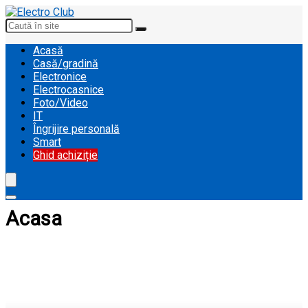
Acasă
Casă/gradină
Electronice
Electrocasnice
Foto/Video
IT
Îngrijire personală
Smart
Ghid achiziție
Acasa