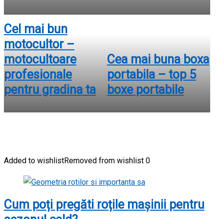
Cel mai bun
motocultor –
motocultoare
Cea mai buna boxa
profesionale
portabila – top 5
pentru gradina ta
boxe portabile
Added to wishlist
Removed from wishlist
0
Cum poți pregăti roțile mașinii pentru